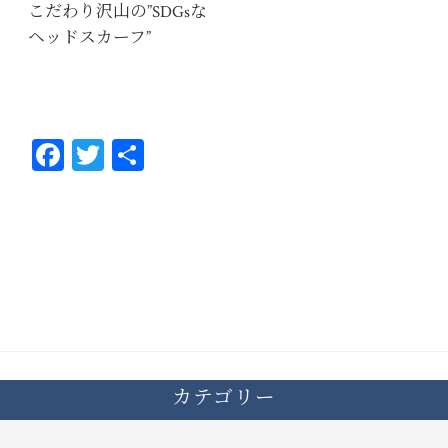
こだわり沢山の”SDGsな
ヘッドスカーフ”
Fa
T
共
ce
wi
有
bo
tt
ok
er
カテゴリー